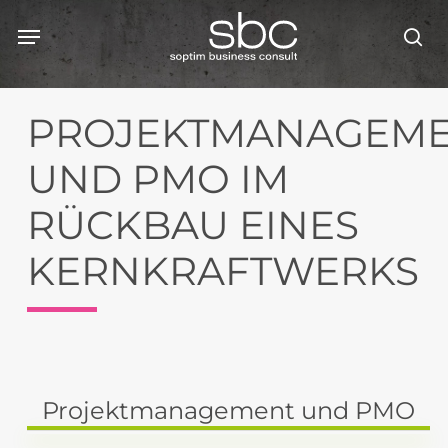
Skip
Menu
Menu
to
se
main
content
PROJEKTMANAGEM
UND PMO IM
RÜCKBAU EINES
KERNKRAFTWERKS
Projektmanagement und PMO