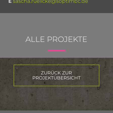
E
sascha.ruelicke@soptimbc.de
ALLE
PROJEKTE
ZURÜCK ZUR
PROJEKTÜBERSICHT