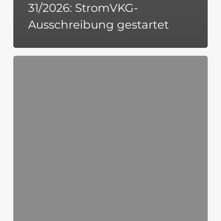
31/2026: StromVKG-
Ausschreibung gestartet
sbc-
Energie-
Radar
KW
28/2026:
StromVKG,
Wärmeplan,
AgNes